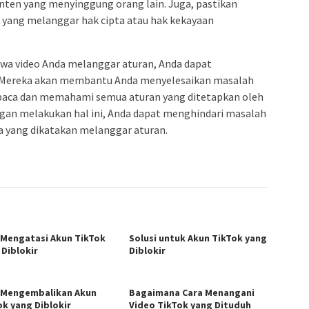
onten yang menyinggung orang lain. Juga, pastikan
n yang melanggar hak cipta atau hak kekayaan
hwa video Anda melanggar aturan, Anda dapat
 Mereka akan membantu Anda menyelesaikan masalah
mbaca dan memahami semua aturan yang ditetapkan oleh
an melakukan hal ini, Anda dapat menghindari masalah
 yang dikatakan melanggar aturan.
 Mengatasi Akun TikTok
Solusi untuk Akun TikTok yang
 Diblokir
Diblokir
 Mengembalikan Akun
Bagaimana Cara Menangani
ok yang Diblokir
Video TikTok yang Dituduh