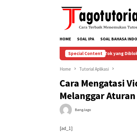
Skip
to
content
HOME
SOAL IPA
SOAL BAHASA INDO
Bagaimana Menyelesaikan Masalah Akun TikTok yang Diblokir
Special Content
Home
Tutorial Aplikasi
Cara Mengatasi Vi
Melanggar Aturan
BangJago
[ad_1]