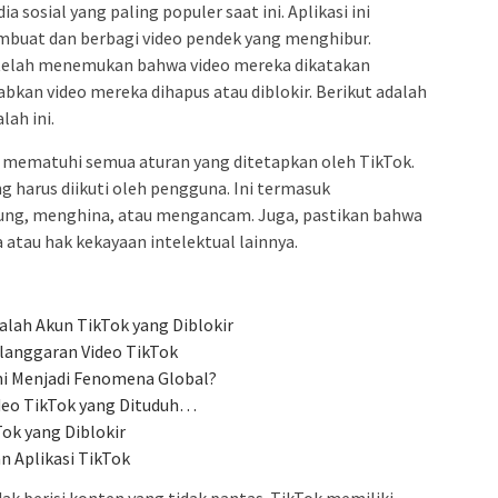
a sosial yang paling populer saat ini. Aplikasi ini
uat dan berbagi video pendek yang menghibur.
telah menemukan bahwa video mereka dikatakan
bkan video mereka dihapus atau diblokir. Berikut adalah
ah ini.
 mematuhi semua aturan yang ditetapkan oleh TikTok.
g harus diikuti oleh pengguna. Ini termasuk
ng, menghina, atau mengancam. Juga, pastikan bahwa
 atau hak kekayaan intelektual lainnya.
lah Akun TikTok yang Diblokir
langgaran Video TikTok
ni Menjadi Fenomena Global?
deo TikTok yang Dituduh…
ok yang Diblokir
 Aplikasi TikTok
ak berisi konten yang tidak pantas. TikTok memiliki