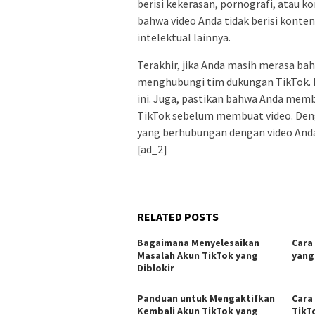
berisi kekerasan, pornografi, atau k
bahwa video Anda tidak berisi konte
intelektual lainnya.
Terakhir, jika Anda masih merasa ba
menghubungi tim dukungan TikTok.
ini. Juga, pastikan bahwa Anda me
TikTok sebelum membuat video. Deng
yang berhubungan dengan video Anda
[ad_2]
RELATED POSTS
Bagaimana Menyelesaikan
Cara
Masalah Akun TikTok yang
yang
Diblokir
Panduan untuk Mengaktifkan
Cara
Kembali Akun TikTok yang
TikT