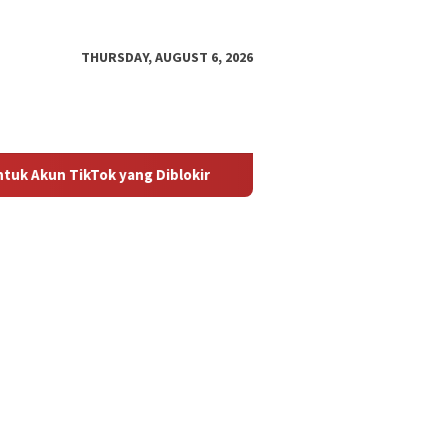
THURSDAY, AUGUST 6, 2026
kTok yang Diblokir
Panduan untuk Mengaktifkan Kembali 