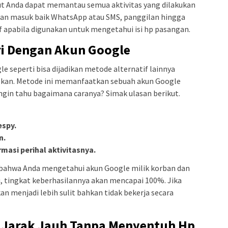
but Anda dapat memantau semua aktivitas yang dilakukan
pesan masuk baik WhatsApp atau SMS, panggilan hingga
tif apabila digunakan untuk mengetahui isi hp pasangan.
ri Dengan Akun Google
le seperti bisa dijadikan metode alternatif lainnya
rapkan. Metode ini memanfaatkan sebuah akun Google
ngin tahu bagaimana caranya? Simak ulasan berikut.
espy.
n.
masi perihal aktivitasnya.
 bahwa Anda mengetahui akun Google milik korban dan
u, tingkat keberhasilannya akan mencapai 100%. Jika
n menjadi lebih sulit bahkan tidak bekerja secara
a Jarak Jauh Tanpa Menyentuh Hp