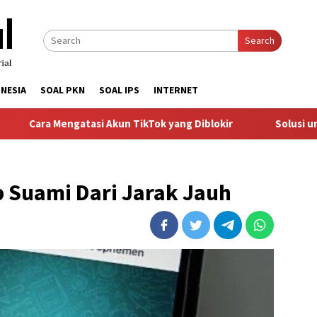
Search
NESIA
SOAL PKN
SOAL IPS
INTERNET
engatasi Akun TikTok yang Diblokir
Solusi untuk Akun Ti
 Suami Dari Jarak Jauh