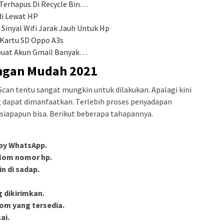
Terhapus Di Recycle Bin…
di Lewat HP
inyal Wifi Jarak Jauh Untuk Hp
 Kartu SD Oppo A3s
mbuat Akun Gmail Banyak…
ngan Mudah 2021
Scan tentu sangat mungkin untuk dilakukan. Apalagi kini
ng dapat dimanfaatkan. Terlebih proses penyadapan
siapapun bisa. Berikut beberapa tahapannya.
py WhatsApp.
olom nomor hp.
n di sadap.
 dikirimkan.
om yang tersedia.
ai.