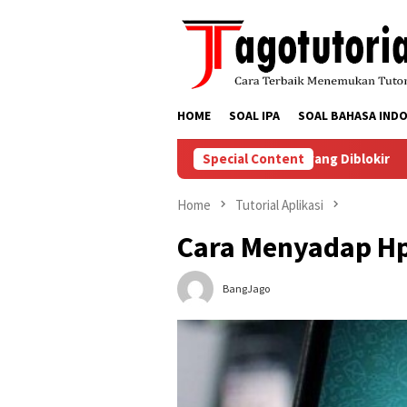
Skip
to
content
HOME
SOAL IPA
SOAL BAHASA INDO
Menyelesaikan Masalah Akun TikTok yang Diblokir
Special Content
Cara M
Home
Tutorial Aplikasi
Cara Menyadap Hp
BangJago