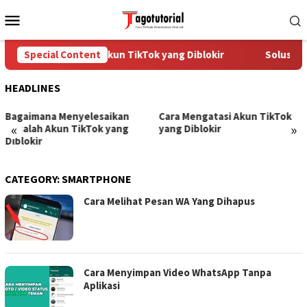
Skip
Mobile
to
Menu
content
Cara Mengatasi Akun TikTok yang Diblokir
Special Content
Solusi un
HEADLINES
Bagaimana Menyelesaikan
Cara Mengatasi Akun TikTok
«
»
Masalah Akun TikTok yang
yang Diblokir
Diblokir
CATEGORY:
SMARTPHONE
Cara Melihat Pesan WA Yang Dihapus
Cara Menyimpan Video WhatsApp Tanpa
Aplikasi