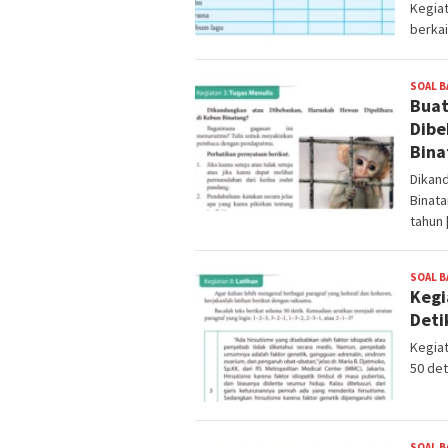
Kegiat
berkai
SOAL B
Buat
Dibe
Bina
Dikan
Binat
tahun 
SOAL B
Kegi
Deti
Kegiat
50 det
SOAL B