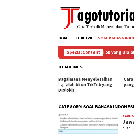
Skip
to
content
HOME
SOAL IPA
SOAL BAHASA INDO
Bagaimana Menyelesaikan Masalah Akun TikTok yang Diblokir
Special Content
HEADLINES
ra Mengembalikan Akun
Bagaimana Menyelesaikan
Cara
«
Tok yang Diblokir
Masalah Akun TikTok yang
yang
Diblokir
CATEGORY:
SOAL BAHASA INDONES
SOAL B
Jawa
171 