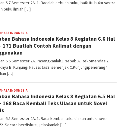
an 6.7 Semester 2A. 1. Bacalah sebuah buku, baik itu buku sastra
n buku ilmiah […]
AHASA INDONESIA
BangJago
ban Bahasa Indonesia Kelas 8 Kegiatan 6.6 Hal
– 171 Buatlah Contoh Kalimat dengan
ggunakan
tan 6.6 Semester 2A. Pasangkanlah1. sebab A. Rekomendasi2.
nya B. Kunjungi kausalitas3. semenjak C.Kunjungipenerang4.
ian […]
AHASA INDONESIA
BangJago
ban Bahasa Indonesia Kelas 8 Kegiatan 6.5 Hal
– 168 Baca Kembali Teks Ulasan untuk Novel
is
an 6.5 Semester 2A. 1. Baca kembali teks ulasan untuk novel
!2. Secara berdiskusi, jelaskanlah […]