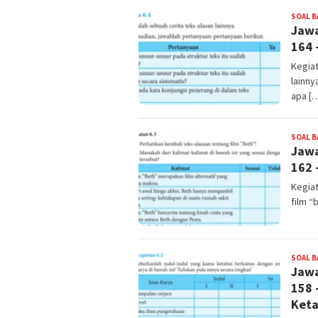
SOAL B
Jawa
164 
Kegiat
lainny
apa [
SOAL B
Jawa
162 
Kegiat
film “
SOAL B
Jawa
158 
Keta