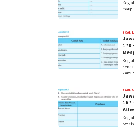
Kegiat
maupu
SOAL B
Jawa
170 
Men
Kegia
hendak
kemud
SOAL B
Jawa
167 
Athe
Kegiat
Atheis