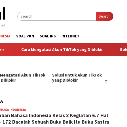
Search
NESIA
SOAL PKN
SOAL IPS
INTERNET
Cara Mengatasi Akun TikTok yang Diblokir
Solusi un
 Mengatasi Akun TikTok
Solusi untuk Akun TikTok
Pandu
»
 Diblokir
yang Diblokir
Menga
TikTok
IA
AHASA INDONESIA
BangJago
ban Bahasa Indonesia Kelas 8 Kegiatan 6.7 Hal
– 172 Bacalah Sebuah Buku Baik Itu Buku Sastra