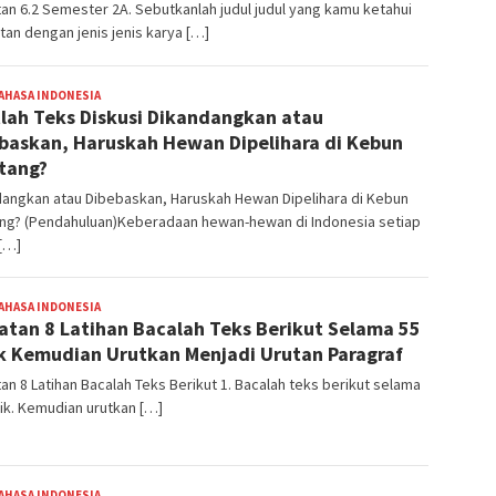
an 6.2 Semester 2A. Sebutkanlah judul judul yang kamu ketahui
tan dengan jenis jenis karya […]
AHASA INDONESIA
BangJago
lah Teks Diskusi Dikandangkan atau
baskan, Haruskah Hewan Dipelihara di Kebun
tang?
dangkan atau Dibebaskan, Haruskah Hewan Dipelihara di Kebun
ang? (Pendahuluan)Keberadaan hewan-hewan di Indonesia setiap
[…]
AHASA INDONESIA
BangJago
atan 8 Latihan Bacalah Teks Berikut Selama 55
k Kemudian Urutkan Menjadi Urutan Paragraf
an 8 Latihan Bacalah Teks Berikut 1. Bacalah teks berikut selama
ik. Kemudian urutkan […]
AHASA INDONESIA
BangJago