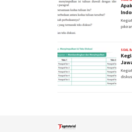
Apak
Indo
Kegiat
pikira
SOAL B
Kegi
Jawa
Kegia
diskus