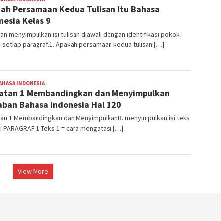
ah Persamaan Kedua Tulisan Itu Bahasa
nesia Kelas 9
an menyimpulkan isi tulisan diawali dengan identifikasi pokok
n setiap paragraf.1. Apakah persamaan kedua tulisan […]
AHASA INDONESIA
BangJago
atan 1 Membandingkan dan Menyimpulkan
ban Bahasa Indonesia Hal 120
tan 1 Membandingkan dan MenyimpulkanB. menyimpulkan isi teks
i PARAGRAF 1:Teks 1 = cara mengatasi […]
View More