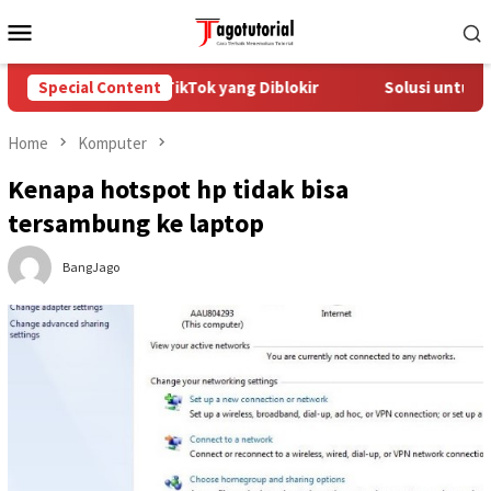
Skip
Mobile
to
Menu
content
ra Mengatasi Akun TikTok yang Diblokir
Special Content
Solusi untuk Aku
Home
Komputer
Kenapa hotspot hp tidak bisa
tersambung ke laptop
BangJago