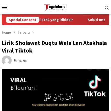
Skip
Mobile
to
Menu
content
ra Mengatasi Akun TikTok yang Diblokir
Special Content
Solusi untuk Akun
Home
Terbaru
Lirik Sholawat Duqtu Wala Lan Atakhala
Viral Tiktok
BangJago