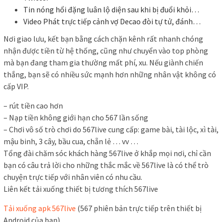
Tin nóng hổi đặng luân lộ diện sau khi bị đuổi khỏi…
Video Phát trực tiếp cảnh vợ Decao đòi tự tử, đánh…
Nơi giao lưu, kết bạn bằng cách chặn kênh rất nhanh chóng
nhận được tiền từ hệ thống, cũng như chuyển vào top phòng
mà bạn đang tham gia thường mất phí, xu. Nếu giành chiến
thắng, bạn sẽ có nhiều sức mạnh hơn những nhân vật không có
cấp VIP.
– rút tiền cao hơn
– Nạp tiền không giới hạn cho 567 lần sống
– Chơi vô số trò chơi do 567live cung cấp: game bài, tài lộc, xì tài,
mậu binh, 3 cây, bầu cua, chẵn lẻ … vv …
Tổng đài chăm sóc khách hàng 567live ở khắp mọi nơi, chỉ cần
bạn có câu trả lời cho những thắc mắc về 567live là có thể trò
chuyện trực tiếp với nhân viên có nhu cầu.
Liên kết tải xuống thiết bị tương thích 567live
Tải xuống apk 567live
(567 phiên bản trực tiếp trên thiết bị
Android của bạn)