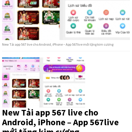
New Tải app 567 live cho Android, iPhone – App 567live mới tặng kim cương
New Tải app 567 live cho
Android, iPhone – App 567live
mới tặng kim cương