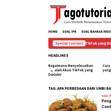
Skip
to
content
HOME
SOAL IPA
SOAL BAHASA INDO
Bagaimana Menyelesaikan Masalah Akun TikTok yang Diblo
Special Content
HEADLINES
ra Mengembalikan Akun
Bagaimana Menyelesaikan
Cara
«
Tok yang Diblokir
Masalah Akun TikTok yang
yang
Diblokir
TAG:
APA PERBEDAAN DARI UMBI B
SOAL I
Peng
Con