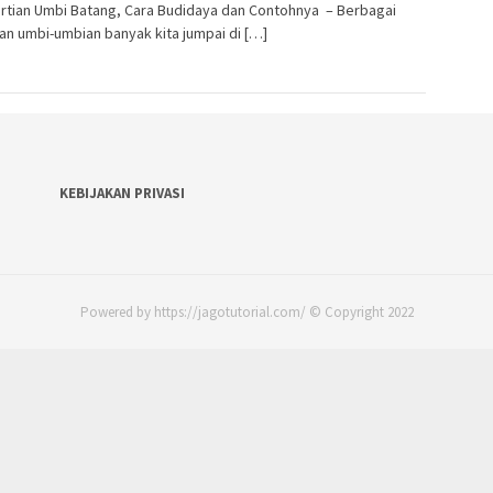
rtian Umbi Batang, Cara Budidaya dan Contohnya – Berbagai
n umbi-umbian banyak kita jumpai di […]
KEBIJAKAN PRIVASI
Powered by https://jagotutorial.com/ © Copyright 2022