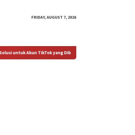
FRIDAY, AUGUST 7, 2026
lusi untuk Akun TikTok yang Diblokir
Panduan untuk Meng
an untuk
Cara Mengembalikan Akun
Bagaima
ktifkan Kembali Akun
TikTok yang Diblokir
Masalah
 yang Diblokir
Diblokir