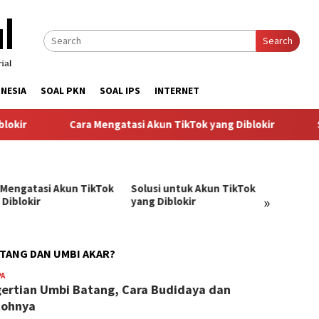
Search
NESIA
SOAL PKN
SOAL IPS
INTERNET
kir
Cara Mengatasi Akun TikTok yang Diblokir
So
 Mengatasi Akun TikTok
Solusi untuk Akun TikTok
Pandu
»
 Diblokir
yang Diblokir
Menga
TikTok
ATANG DAN UMBI AKAR?
PA
BangJago
ertian Umbi Batang, Cara Budidaya dan
tohnya