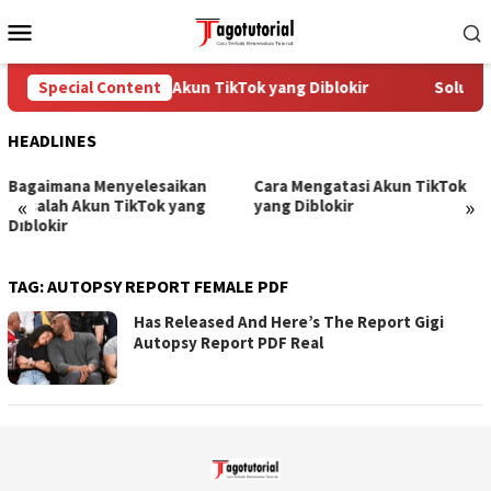
Skip
Mobile
to
Menu
content
Special Content
Cara Mengatasi Akun TikTok yang Diblokir
Solusi 
HEADLINES
Bagaimana Menyelesaikan
Cara Mengatasi Akun TikTok
«
»
Masalah Akun TikTok yang
yang Diblokir
Diblokir
TAG:
AUTOPSY REPORT FEMALE PDF
Has Released And Here’s The Report Gigi
Autopsy Report PDF Real