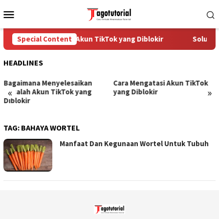
Skip
Mobile
to
Menu
content
Special Content
Cara Mengatasi Akun TikTok yang Diblokir
Solusi u
HEADLINES
Bagaimana Menyelesaikan
Cara Mengatasi Akun TikTok
«
»
Masalah Akun TikTok yang
yang Diblokir
Diblokir
TAG:
BAHAYA WORTEL
Manfaat Dan Kegunaan Wortel Untuk Tubuh