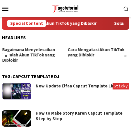
Skip
Mobile
to
Menu
content
Special Content
Cara Mengatasi Akun TikTok yang Diblokir
Solusi u
HEADLINES
Bagaimana Menyelesaikan
Cara Mengatasi Akun TikTok
«
»
Masalah Akun TikTok yang
yang Diblokir
Diblokir
TAG:
CAPCUT TEMPLATE DJ
New Update Elfaa Capcut Template Link
Sticky
How to Make Story Karen Capcut Template
Step by Step