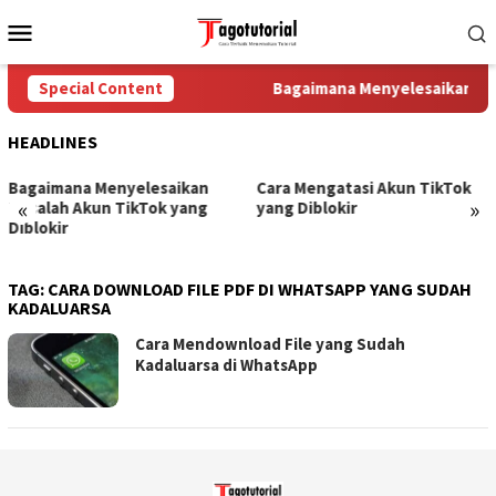
Skip
Mobile
to
Menu
content
Special Content
Bagaimana Menyelesaikan Mas
HEADLINES
Bagaimana Menyelesaikan
Cara Mengatasi Akun TikTok
«
»
Masalah Akun TikTok yang
yang Diblokir
Diblokir
TAG:
CARA DOWNLOAD FILE PDF DI WHATSAPP YANG SUDAH
KADALUARSA
Cara Mendownload File yang Sudah
Kadaluarsa di WhatsApp