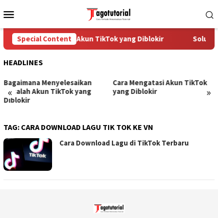
Skip
Mobile
to
Menu
content
Special Content
Cara Mengatasi Akun TikTok yang Diblokir
Solusi 
HEADLINES
Bagaimana Menyelesaikan
Cara Mengatasi Akun TikTok
«
»
Masalah Akun TikTok yang
yang Diblokir
Diblokir
TAG:
CARA DOWNLOAD LAGU TIK TOK KE VN
Cara Download Lagu di TikTok Terbaru