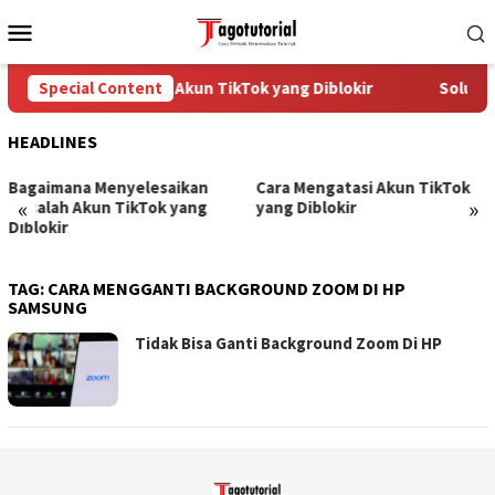
Skip
Mobile
to
Menu
content
Special Content
Cara Mengatasi Akun TikTok yang Diblokir
Solusi 
HEADLINES
Bagaimana Menyelesaikan
Cara Mengatasi Akun TikTok
«
»
Masalah Akun TikTok yang
yang Diblokir
Diblokir
TAG:
CARA MENGGANTI BACKGROUND ZOOM DI HP
SAMSUNG
Tidak Bisa Ganti Background Zoom Di HP