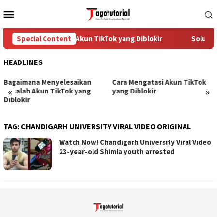
Skip
Mobile
to
Menu
content
Special Content
Cara Mengatasi Akun TikTok yang Diblokir
Solusi u
HEADLINES
Bagaimana Menyelesaikan
Cara Mengatasi Akun TikTok
«
»
Masalah Akun TikTok yang
yang Diblokir
Diblokir
TAG:
CHANDIGARH UNIVERSITY VIRAL VIDEO ORIGINAL
Watch Now! Chandigarh University Viral Video
23-year-old Shimla youth arrested