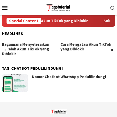
Skip
Mobile
to
Menu
content
Special Content
Cara Mengatasi Akun TikTok yang Diblokir
Solusi 
HEADLINES
Bagaimana Menyelesaikan
Cara Mengatasi Akun TikTok
«
»
Masalah Akun TikTok yang
yang Diblokir
Diblokir
TAG:
CHATBOT PEDULILINDUNGI
Nomor Chatbot WhatsApp Pedulilindungi