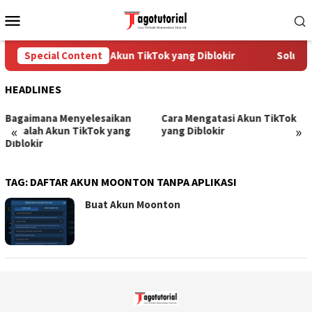
Skip
Mobile
to
Menu
content
Special Content
Cara Mengatasi Akun TikTok yang Diblokir
Solusi 
HEADLINES
Bagaimana Menyelesaikan
Cara Mengatasi Akun TikTok
«
»
Masalah Akun TikTok yang
yang Diblokir
Diblokir
TAG:
DAFTAR AKUN MOONTON TANPA APLIKASI
Buat Akun Moonton