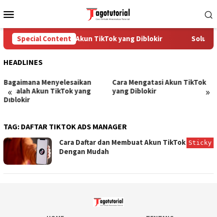
Skip
Mobile
to
Menu
content
Special Content
Cara Mengatasi Akun TikTok yang Diblokir
Solusi u
HEADLINES
Bagaimana Menyelesaikan
Cara Mengatasi Akun TikTok
«
»
Masalah Akun TikTok yang
yang Diblokir
Diblokir
TAG:
DAFTAR TIKTOK ADS MANAGER
Cara Daftar dan Membuat Akun TikTok Ads
Sticky
Dengan Mudah