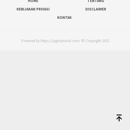
HOME
TENTANG
KEBIJAKAN PRIVASI
DISCLAIMER
KONTAK
Powered by https://jagotutorial.com/ © Copyright 2022