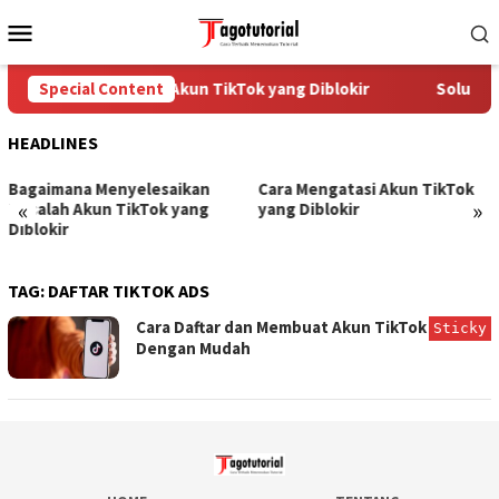
Skip
Mobile
to
Menu
content
Special Content
Cara Mengatasi Akun TikTok yang Diblokir
Solusi u
HEADLINES
Bagaimana Menyelesaikan
Cara Mengatasi Akun TikTok
«
»
Masalah Akun TikTok yang
yang Diblokir
Diblokir
TAG:
DAFTAR TIKTOK ADS
Cara Daftar dan Membuat Akun TikTok Ads
Sticky
Dengan Mudah