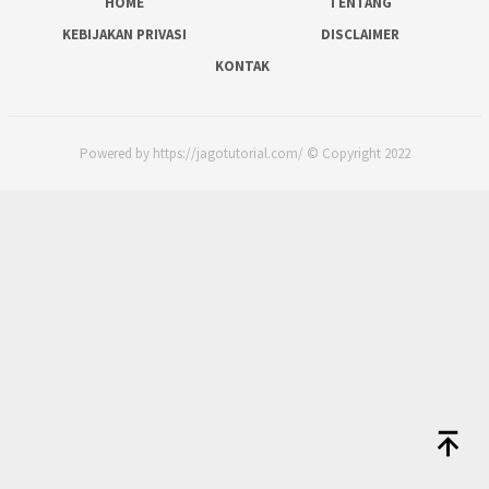
HOME
TENTANG
KEBIJAKAN PRIVASI
DISCLAIMER
KONTAK
Powered by https://jagotutorial.com/ © Copyright 2022