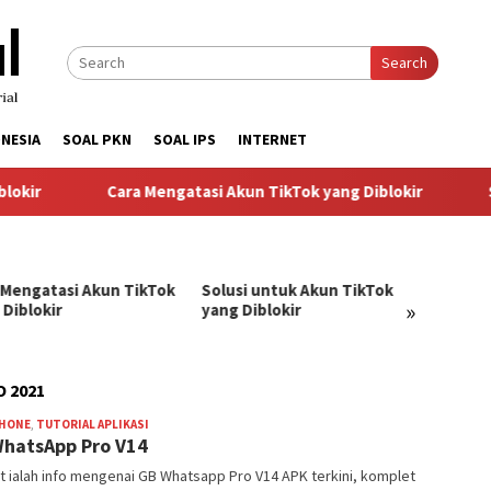
Search
NESIA
SOAL PKN
SOAL IPS
INTERNET
kir
Cara Mengatasi Akun TikTok yang Diblokir
So
 Mengatasi Akun TikTok
Solusi untuk Akun TikTok
Pandu
»
 Diblokir
yang Diblokir
Menga
TikTok
 2021
HONE
,
TUTORIAL APLIKASI
BangJago
hatsApp Pro V14
t ialah info mengenai GB Whatsapp Pro V14 APK terkini, komplet