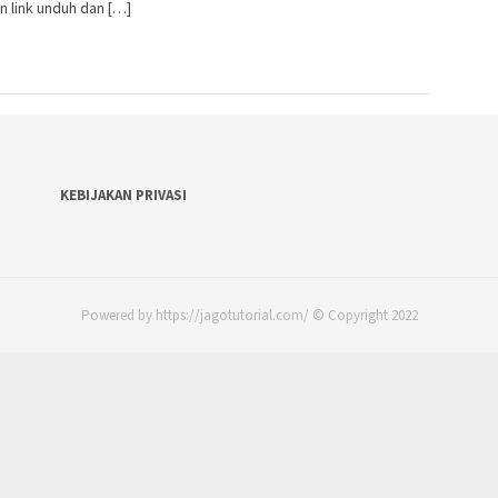
 link unduh dan […]
KEBIJAKAN PRIVASI
Powered by https://jagotutorial.com/ © Copyright 2022