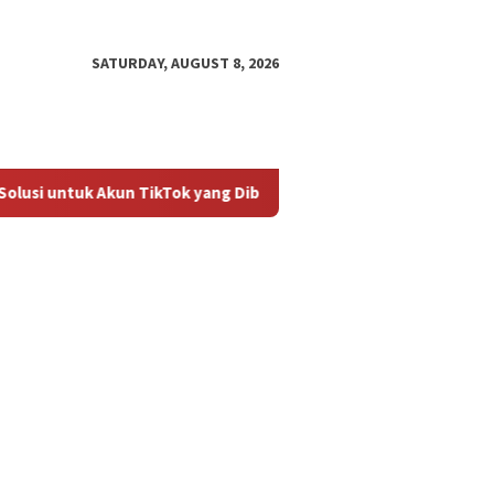
SATURDAY, AUGUST 8, 2026
lusi untuk Akun TikTok yang Diblokir
Panduan untuk Meng
an untuk
Cara Mengembalikan Akun
Bagaima
ktifkan Kembali Akun
TikTok yang Diblokir
Masalah
 yang Diblokir
Diblokir