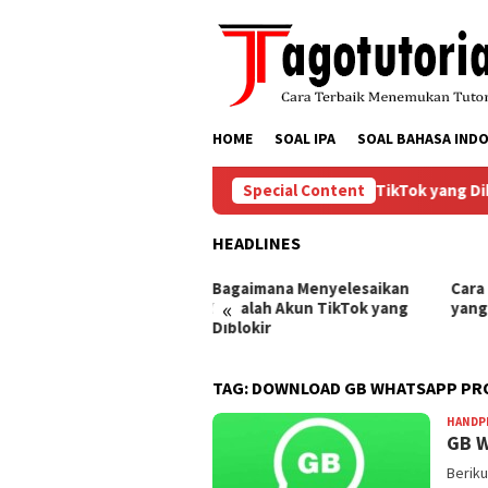
Skip
to
content
HOME
SOAL IPA
SOAL BAHASA INDO
Bagaimana Menyelesaikan Masalah Akun TikTok yang Diblo
Special Content
HEADLINES
ra Mengembalikan Akun
Bagaimana Menyelesaikan
Cara
«
Tok yang Diblokir
Masalah Akun TikTok yang
yang
Diblokir
TAG:
DOWNLOAD GB WHATSAPP PRO
HANDP
GB W
Beriku