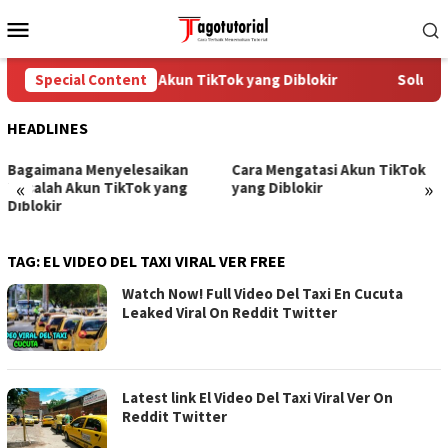
Skip
Mobile
to
Menu
content
Special Content
Cara Mengatasi Akun TikTok yang Diblokir
Solusi 
HEADLINES
Bagaimana Menyelesaikan
Cara Mengatasi Akun TikTok
«
»
Masalah Akun TikTok yang
yang Diblokir
Diblokir
TAG:
EL VIDEO DEL TAXI VIRAL VER FREE
Watch Now! Full Video Del Taxi En Cucuta
Leaked Viral On Reddit Twitter
Latest link El Video Del Taxi Viral Ver On
Reddit Twitter