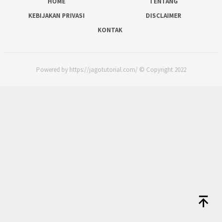
HOME
TENTANG
KEBIJAKAN PRIVASI
DISCLAIMER
KONTAK
Powered by https://jagotutorial.com/ © Copyright 2022