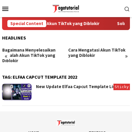
Skip
Mobile
to
Menu
content
Special Content
Cara Mengatasi Akun TikTok yang Diblokir
Solusi 
HEADLINES
Bagaimana Menyelesaikan
Cara Mengatasi Akun TikTok
«
»
Masalah Akun TikTok yang
yang Diblokir
Diblokir
TAG:
ELFAA CAPCUT TEMPLATE 2022
New Update Elfaa Capcut Template Link
Sticky