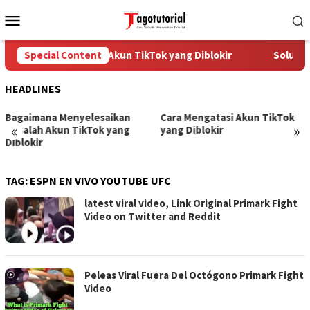
Skip
Mobile
to
Menu
content
Special Content
Cara Mengatasi Akun TikTok yang Diblokir
Solusi u
HEADLINES
Bagaimana Menyelesaikan
Cara Mengatasi Akun TikTok
«
»
Masalah Akun TikTok yang
yang Diblokir
Diblokir
TAG:
ESPN EN VIVO YOUTUBE UFC
latest viral video, Link Original Primark Fight
Video on Twitter and Reddit
Peleas Viral Fuera Del Octógono Primark Fight
Video