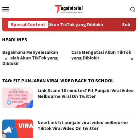
Skip
Mobile
to
Menu
content
Special Content
Cara Mengatasi Akun TikTok yang Diblokir
Solusi 
HEADLINES
Bagaimana Menyelesaikan
Cara Mengatasi Akun TikTok
«
»
Masalah Akun TikTok yang
yang Diblokir
Diblokir
TAG:
FIT PUNJABAN VIRAL VIDEO BACK TO SCHOOL
Link Scane 10 minutes? Fit Punjabi Viral Video
Melbourne Viral On Twitter
New Link fit punjabi viral video melbourne
Tiktok Viral Video On twitter