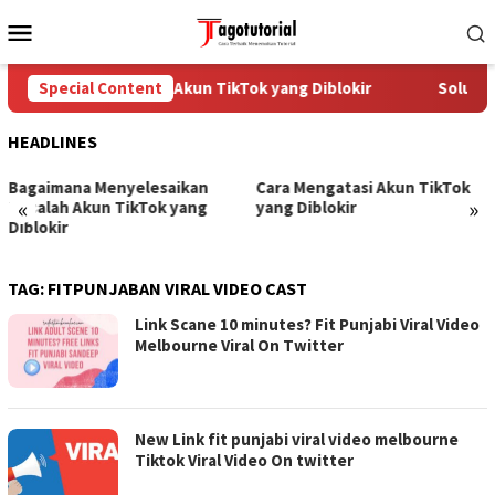
Skip
Mobile
to
Menu
content
Special Content
Cara Mengatasi Akun TikTok yang Diblokir
Solusi 
HEADLINES
Bagaimana Menyelesaikan
Cara Mengatasi Akun TikTok
«
»
Masalah Akun TikTok yang
yang Diblokir
Diblokir
TAG:
FITPUNJABAN VIRAL VIDEO CAST
Link Scane 10 minutes? Fit Punjabi Viral Video
Melbourne Viral On Twitter
New Link fit punjabi viral video melbourne
Tiktok Viral Video On twitter