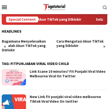
Skip
Mobile
to
Menu
content
Special Content
Cara Mengatasi Akun TikTok yang Diblokir
Solusi u
HEADLINES
Bagaimana Menyelesaikan
Cara Mengatasi Akun TikTok
«
»
Masalah Akun TikTok yang
yang Diblokir
Diblokir
TAG:
FITPUNJABAN VIRAL VIDEO CHILD
Link Scane 10 minutes? Fit Punjabi Viral Video
Melbourne Viral On Twitter
New Link fit punjabi viral video melbourne
Tiktok Viral Video On twitter