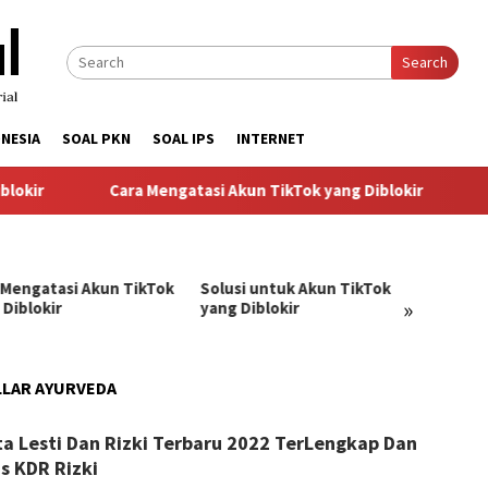
Search
NESIA
SOAL PKN
SOAL IPS
INTERNET
okir
Cara Mengatasi Akun TikTok yang Diblokir
So
 Mengatasi Akun TikTok
Solusi untuk Akun TikTok
Pandu
»
 Diblokir
yang Diblokir
Menga
TikTok
LLAR AYURVEDA
angJago
ta Lesti Dan Rizki Terbaru 2022 TerLengkap Dan
s KDR Rizki