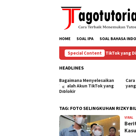
Skip
to
content
HOME
SOAL IPA
SOAL BAHASA INDO
Bagaimana Menyelesaikan Masalah Akun TikTok yang Dibl
Special Content
HEADLINES
ra Mengembalikan Akun
Bagaimana Menyelesaikan
Cara
«
Tok yang Diblokir
Masalah Akun TikTok yang
yang
Diblokir
TAG:
FOTO SELINGKUHAN RIZKY BI
VIRAL
B
Beri
Kasu