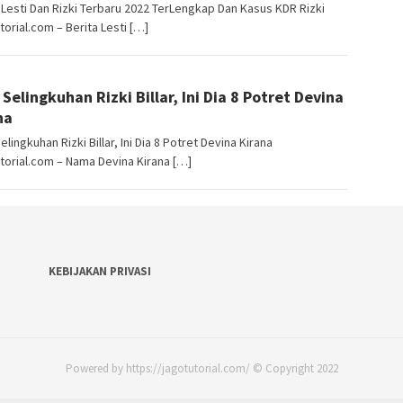
 Lesti Dan Rizki Terbaru 2022 TerLengkap Dan Kasus KDR Rizki
torial.com – Berita Lesti […]
angJago
 Selingkuhan Rizki Billar, Ini Dia 8 Potret Devina
na
elingkuhan Rizki Billar, Ini Dia 8 Potret Devina Kirana
torial.com – Nama Devina Kirana […]
KEBIJAKAN PRIVASI
Powered by https://jagotutorial.com/ © Copyright 2022