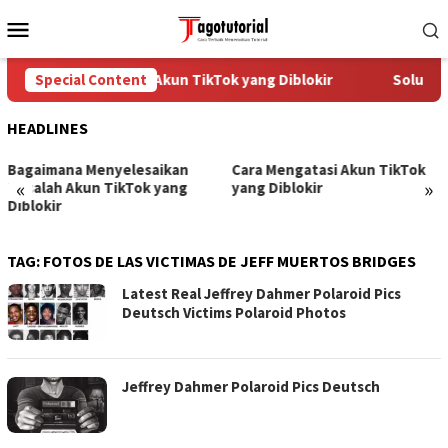
Skip
Mobile
to
Menu
content
Special Content
Cara Mengatasi Akun TikTok yang Diblokir
Solusi u
HEADLINES
Bagaimana Menyelesaikan
Cara Mengatasi Akun TikTok
«
»
Masalah Akun TikTok yang
yang Diblokir
Diblokir
TAG:
FOTOS DE LAS VICTIMAS DE JEFF MUERTOS BRIDGES
Latest Real Jeffrey Dahmer Polaroid Pics
Deutsch Victims Polaroid Photos
Jeffrey Dahmer Polaroid Pics Deutsch