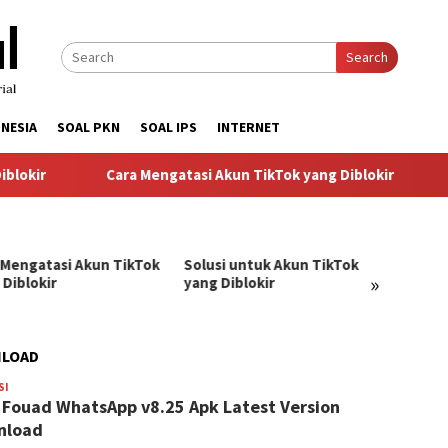
Search
NESIA
SOAL PKN
SOAL IPS
INTERNET
okir
Cara Mengatasi Akun TikTok yang Diblokir
S
 Mengatasi Akun TikTok
Solusi untuk Akun TikTok
Pandu
»
 Diblokir
yang Diblokir
Menga
TikTok
NLOAD
SI
BangJago
 Fouad WhatsApp v8.25 Apk Latest Version
nload