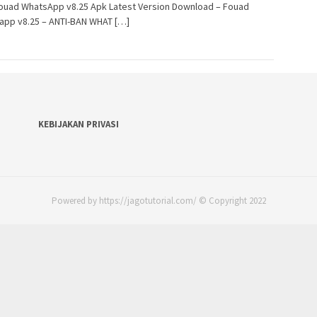
Fouad WhatsApp v8.25 Apk Latest Version Download – Fouad
app v8.25 – ANTI-BAN WHAT […]
KEBIJAKAN PRIVASI
Powered by https://jagotutorial.com/ © Copyright 2022