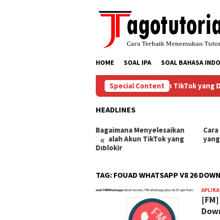
Skip
to
content
HOME
SOAL IPA
SOAL BAHASA INDO
Bagaimana Menyelesaikan Masalah Akun TikTok yang Dibl
Special Content
HEADLINES
ra Mengembalikan Akun
Bagaimana Menyelesaikan
Cara
«
Tok yang Diblokir
Masalah Akun TikTok yang
yang
Diblokir
TAG:
FOUAD WHATSAPP V8 26 DOW
APLIKA
[FM]
Dow