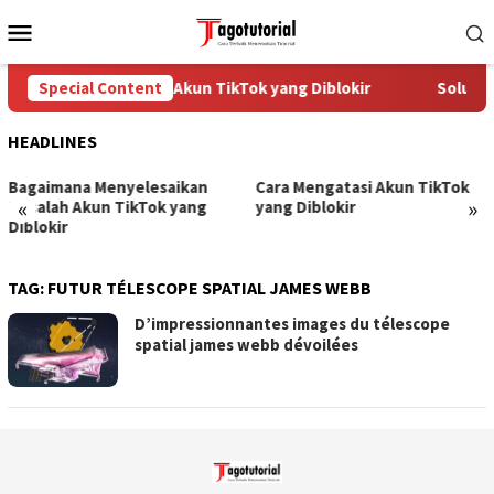
Skip
Mobile
to
Menu
content
Special Content
Cara Mengatasi Akun TikTok yang Diblokir
Solusi 
HEADLINES
Bagaimana Menyelesaikan
Cara Mengatasi Akun TikTok
«
»
Masalah Akun TikTok yang
yang Diblokir
Diblokir
TAG:
FUTUR TÉLESCOPE SPATIAL JAMES WEBB
D’impressionnantes images du télescope
spatial james webb dévoilées