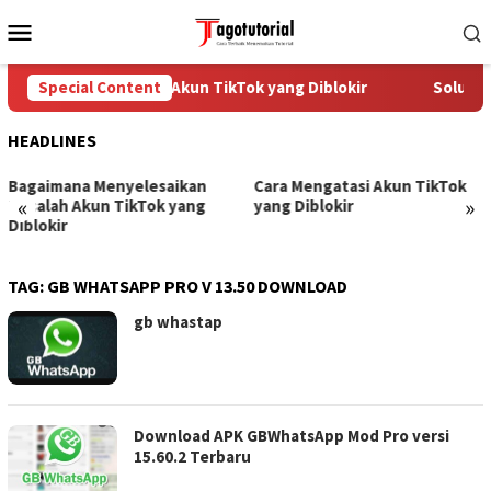
Skip
Mobile
to
Menu
content
Special Content
Cara Mengatasi Akun TikTok yang Diblokir
Solusi u
HEADLINES
Bagaimana Menyelesaikan
Cara Mengatasi Akun TikTok
«
»
Masalah Akun TikTok yang
yang Diblokir
Diblokir
TAG:
GB WHATSAPP PRO V 13.50 DOWNLOAD
gb whastap
Download APK GBWhatsApp Mod Pro versi
15.60.2 Terbaru