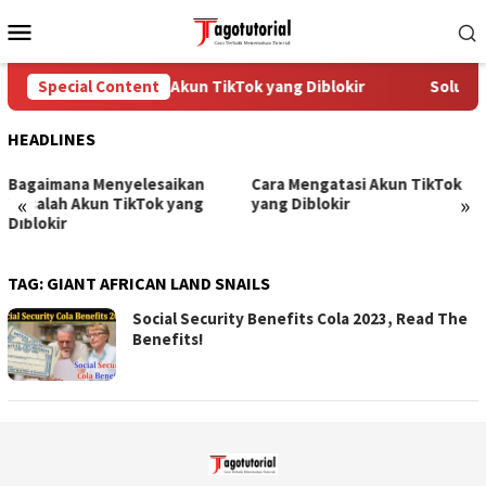
Skip
Mobile
to
Menu
content
Special Content
Cara Mengatasi Akun TikTok yang Diblokir
Solusi 
HEADLINES
Bagaimana Menyelesaikan
Cara Mengatasi Akun TikTok
«
»
Masalah Akun TikTok yang
yang Diblokir
Diblokir
TAG:
GIANT AFRICAN LAND SNAILS
Social Security Benefits Cola 2023, Read The
Benefits!