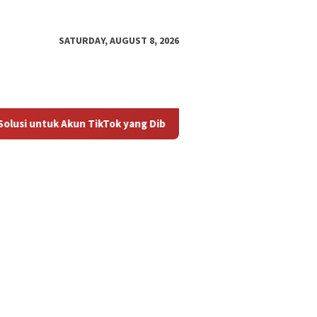
SATURDAY, AUGUST 8, 2026
lusi untuk Akun TikTok yang Diblokir
Panduan untuk Meng
an untuk
Cara Mengembalikan Akun
Bagaima
ktifkan Kembali Akun
TikTok yang Diblokir
Masalah
 yang Diblokir
Diblokir