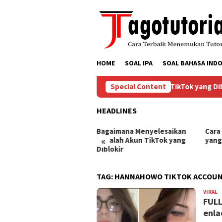
Skip
to
content
HOME
SOAL IPA
SOAL BAHASA INDO
Bagaimana Menyelesaikan Masalah Akun TikTok yang Diblo
Special Content
HEADLINES
ra Mengembalikan Akun
Bagaimana Menyelesaikan
Cara
«
Tok yang Diblokir
Masalah Akun TikTok yang
yang
Diblokir
TAG:
HANNAHOWO TIKTOK ACCOU
VIRAL
B
FULL
enla