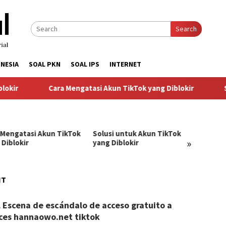
Search
NESIA
SOAL PKN
SOAL IPS
INTERNET
kir
Cara Mengatasi Akun TikTok yang Diblokir
So
 Mengatasi Akun TikTok
Solusi untuk Akun TikTok
Pandu
»
 Diblokir
yang Diblokir
Menga
TikTok
NT
angJago
 Escena de escándalo de acceso gratuito a
ces hannaowo.net tiktok