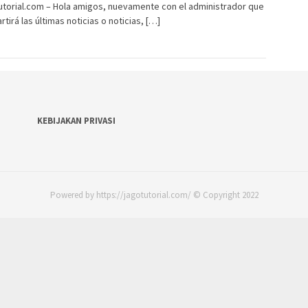
torial.com – Hola amigos, nuevamente con el administrador que
tirá las últimas noticias o noticias, […]
KEBIJAKAN PRIVASI
Powered by https://jagotutorial.com/ © Copyright 2022