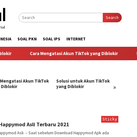
Search
NESIA
SOAL PKN
SOAL IPS
INTERNET
kir
Cara Mengatasi Akun TikTok yang Diblokir
So
 Mengatasi Akun TikTok
Solusi untuk Akun TikTok
Pandu
»
 Diblokir
yang Diblokir
Menga
TikTok
angJago
Sticky
Happymod Asli Terbaru 2021
appymod Asli – Saat sebelum Download Happymod Apk ada