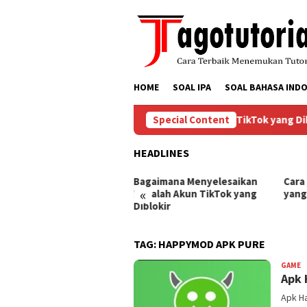
Skip
to
content
HOME
SOAL IPA
SOAL BAHASA INDO
Bagaimana Menyelesaikan Masalah Akun TikTok yang Diblo
Special Content
HEADLINES
ra Mengembalikan Akun
Bagaimana Menyelesaikan
Cara
«
Tok yang Diblokir
Masalah Akun TikTok yang
yang
Diblokir
TAG:
HAPPYMOD APK PURE
GAME
B
Apk 
Apk H