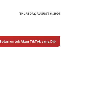
THURSDAY, AUGUST 6, 2026
lusi untuk Akun TikTok yang Diblokir
Panduan untuk Meng
an untuk
Cara Mengembalikan Akun
Bagaima
ktifkan Kembali Akun
TikTok yang Diblokir
Masalah
 yang Diblokir
Diblokir