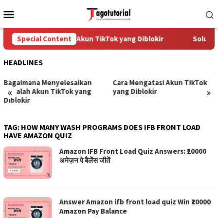
Skip
Mobile
to
Menu
content
Special Content
Cara Mengatasi Akun TikTok yang Diblokir
Solusi 
HEADLINES
Bagaimana Menyelesaikan
Cara Mengatasi Akun TikTok
«
»
Masalah Akun TikTok yang
yang Diblokir
Diblokir
TAG:
HOW MANY WASH PROGRAMS DOES IFB FRONT LOAD
HAVE AMAZON QUIZ
Amazon IFB Front Load Quiz Answers: ₹20000
अमेज़न पे बैलेंस जीतें
Answer Amazon ifb front load quiz Win ₹20000
Amazon Pay Balance