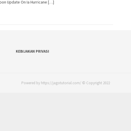
oon Update On Ia Hurricane […]
KEBIJAKAN PRIVASI
Powered by https://jagotutorial.com/ © Copyright 2022