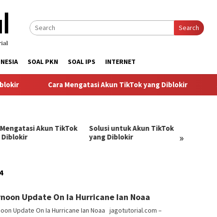
Search
NESIA
SOAL PKN
SOAL IPS
INTERNET
kir
Cara Mengatasi Akun TikTok yang Diblokir
So
 Mengatasi Akun TikTok
Solusi untuk Akun TikTok
Pandu
»
 Diblokir
yang Diblokir
Menga
TikTok
4
ngJago
rnoon Update On Ia Hurricane Ian Noaa
oon Update On Ia Hurricane Ian Noaa jagotutorial.com –