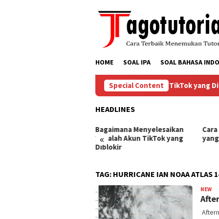
Skip
to
content
HOME
SOAL IPA
SOAL BAHASA INDO
Bagaimana Menyelesaikan Masalah Akun TikTok yang Diblo
Special Content
HEADLINES
ra Mengembalikan Akun
Bagaimana Menyelesaikan
Cara
«
Tok yang Diblokir
Masalah Akun TikTok yang
yang
Diblokir
TAG:
HURRICANE IAN NOAA ATLAS 1
NEW
Ba
Afte
Aftern