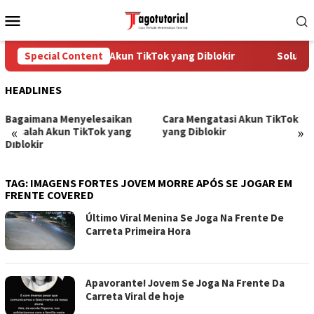
Skip
Mobile
to
Menu
content
Special Content
Cara Mengatasi Akun TikTok yang Diblokir
Solusi u
HEADLINES
Bagaimana Menyelesaikan
Cara Mengatasi Akun TikTok
«
»
Masalah Akun TikTok yang
yang Diblokir
Diblokir
TAG:
IMAGENS FORTES JOVEM MORRE APÓS SE JOGAR EM
FRENTE COVERED
Último Viral Menina Se Joga Na Frente De
Carreta Primeira Hora
Apavorante! Jovem Se Joga Na Frente Da
Carreta Viral de hoje