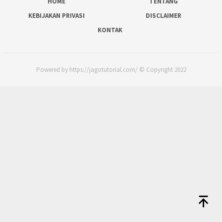
HOME
TENTANG
KEBIJAKAN PRIVASI
DISCLAIMER
KONTAK
Powered by https://jagotutorial.com/ © Copyright 2022