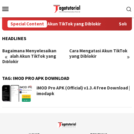
Skip
Mobile
to
Menu
content
Special Content
Cara Mengatasi Akun TikTok yang Diblokir
Solusi 
HEADLINES
Bagaimana Menyelesaikan
Cara Mengatasi Akun TikTok
«
»
Masalah Akun TikTok yang
yang Diblokir
Diblokir
TAG:
IMOD PRO APK DOWNLOAD
iMOD Pro APK (Official) v1.3.4 Free Download |
imodapk