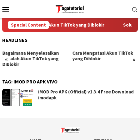
Skip
Mobile
to
Menu
content
Special Content
Cara Mengatasi Akun TikTok yang Diblokir
Solusi u
HEADLINES
Bagaimana Menyelesaikan
Cara Mengatasi Akun TikTok
«
»
Masalah Akun TikTok yang
yang Diblokir
Diblokir
TAG:
IMOD PRO APK VIVO
iMOD Pro APK (Official) v1.3.4 Free Download |
imodapk