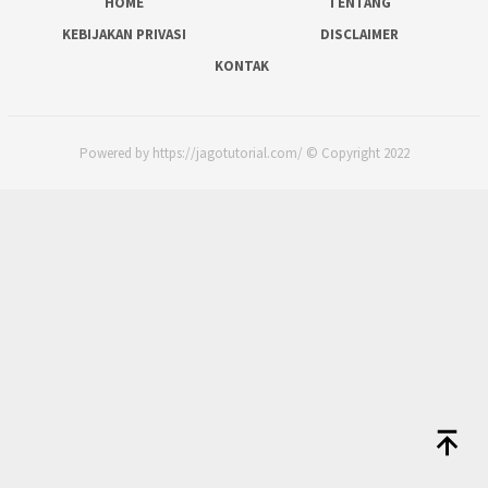
HOME
TENTANG
KEBIJAKAN PRIVASI
DISCLAIMER
KONTAK
Powered by https://jagotutorial.com/ © Copyright 2022