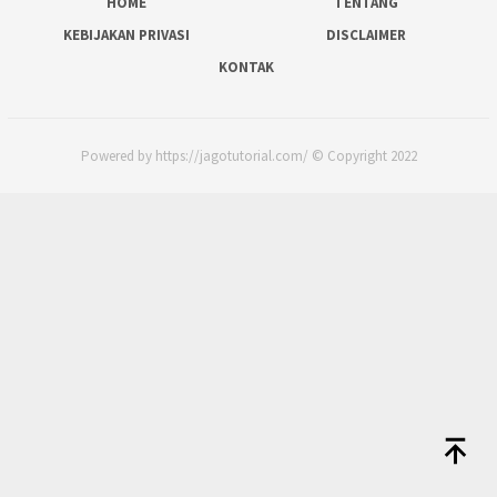
HOME
TENTANG
KEBIJAKAN PRIVASI
DISCLAIMER
KONTAK
Powered by https://jagotutorial.com/ © Copyright 2022