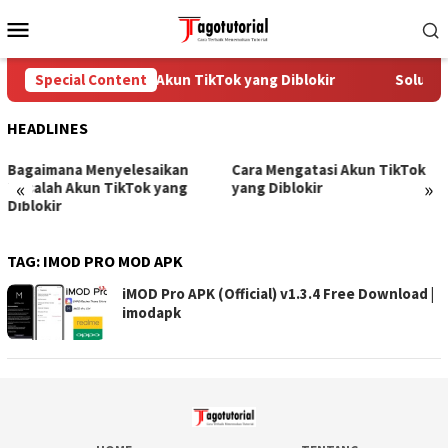
Skip
Mobile
to
Menu
content
Special Content
Cara Mengatasi Akun TikTok yang Diblokir
Solusi 
HEADLINES
Bagaimana Menyelesaikan
Cara Mengatasi Akun TikTok
«
»
Masalah Akun TikTok yang
yang Diblokir
Diblokir
TAG:
IMOD PRO MOD APK
iMOD Pro APK (Official) v1.3.4 Free Download |
imodapk