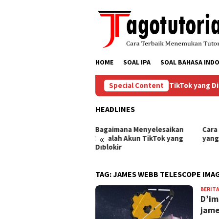
Skip
to
content
HOME
SOAL IPA
SOAL BAHASA INDO
Bagaimana Menyelesaikan Masalah Akun TikTok yang Diblo
Special Content
HEADLINES
ra Mengembalikan Akun
Bagaimana Menyelesaikan
Cara
«
Tok yang Diblokir
Masalah Akun TikTok yang
yang
Diblokir
TAG:
JAMES WEBB TELESCOPE IMA
BERITA
D’im
jame