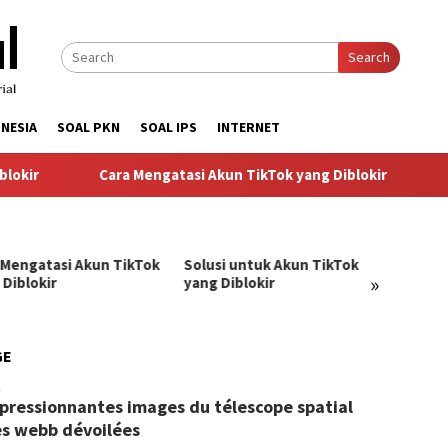
Search
NESIA
SOAL PKN
SOAL IPS
INTERNET
kir
Cara Mengatasi Akun TikTok yang Diblokir
So
 Mengatasi Akun TikTok
Solusi untuk Akun TikTok
Pandu
»
 Diblokir
yang Diblokir
Menga
TikTok
GE
BangJago
pressionnantes images du télescope spatial
s webb dévoilées