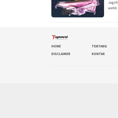
JagoTu
webb d
HOME
TENTANG
DISCLAIMER
KONTAK