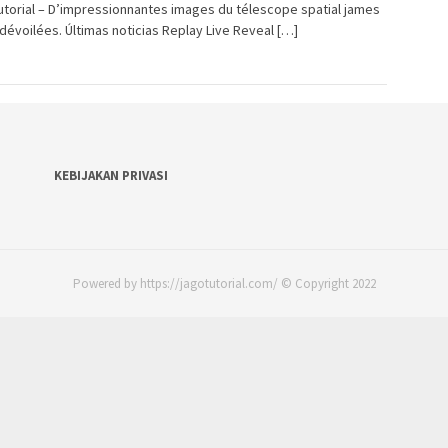
torial – D’impressionnantes images du télescope spatial james
évoilées. Últimas noticias Replay Live Reveal […]
KEBIJAKAN PRIVASI
Powered by https://jagotutorial.com/ © Copyright 2022