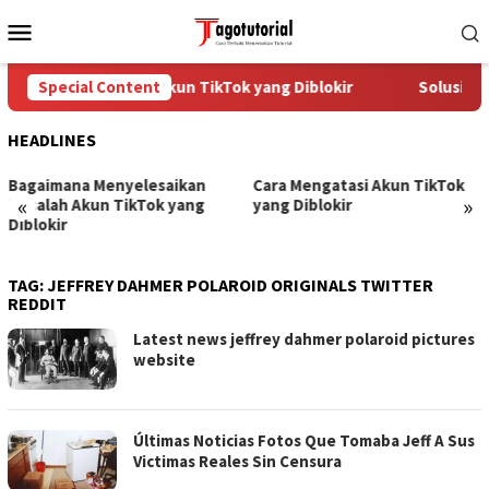
Skip
Mobile
to
Menu
content
Cara Mengatasi Akun TikTok yang Diblokir
Special Content
Solusi un
HEADLINES
Bagaimana Menyelesaikan
Cara Mengatasi Akun TikTok
«
»
Masalah Akun TikTok yang
yang Diblokir
Diblokir
TAG:
JEFFREY DAHMER POLAROID ORIGINALS TWITTER
REDDIT
Latest news jeffrey dahmer polaroid pictures
website
Últimas Noticias Fotos Que Tomaba Jeff A Sus
Victimas Reales Sin Censura