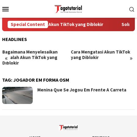
Skip
Mobile
to
Menu
content
Special Content
Cara Mengatasi Akun TikTok yang Diblokir
Solusi 
HEADLINES
Bagaimana Menyelesaikan
Cara Mengatasi Akun TikTok
«
»
Masalah Akun TikTok yang
yang Diblokir
Diblokir
TAG:
JOGADOR EM FORMA OSM
Menina Que Se Jogou Em Frente A Carreta