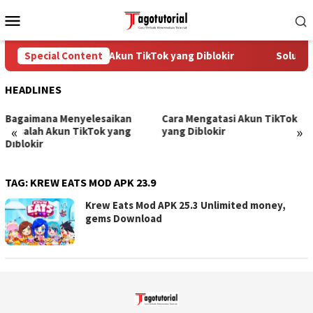
Skip
Mobile
to
Menu
content
Special Content
Cara Mengatasi Akun TikTok yang Diblokir
Solusi u
HEADLINES
Bagaimana Menyelesaikan
Cara Mengatasi Akun TikTok
«
»
Masalah Akun TikTok yang
yang Diblokir
Diblokir
TAG:
KREW EATS MOD APK 23.9
Krew Eats Mod APK 25.3 Unlimited money,
gems Download