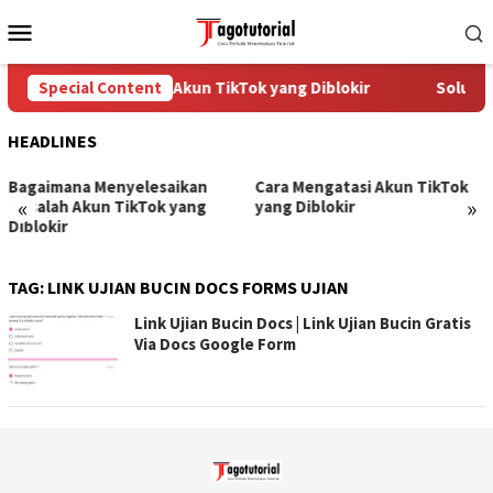
Skip
Mobile
to
Menu
content
Special Content
Cara Mengatasi Akun TikTok yang Diblokir
Solusi 
HEADLINES
Bagaimana Menyelesaikan
Cara Mengatasi Akun TikTok
«
»
Masalah Akun TikTok yang
yang Diblokir
Diblokir
TAG:
LINK UJIAN BUCIN DOCS FORMS UJIAN
Link Ujian Bucin Docs | Link Ujian Bucin Gratis
Via Docs Google Form