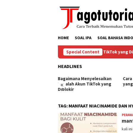
Skip
to
content
HOME
SOAL IPA
SOAL BAHASA INDO
Bagaimana Menyelesaikan Masalah Akun TikTok yang Dibl
Special Content
HEADLINES
ra Mengembalikan Akun
Bagaimana Menyelesaikan
Cara
«
Tok yang Diblokir
Masalah Akun TikTok yang
yang
Diblokir
TAG:
MANFAAT NIACINAMIDE DAN H
PERAW
manf
kali i