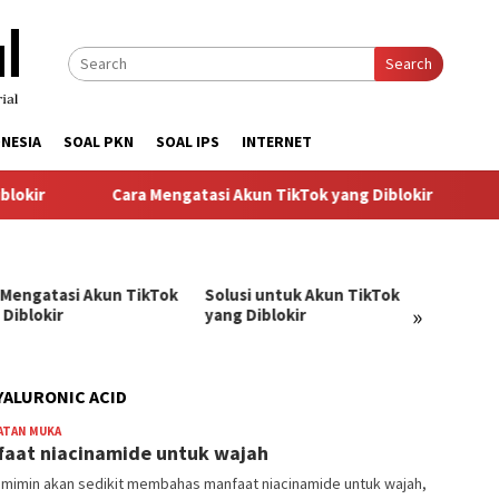
Search
NESIA
SOAL PKN
SOAL IPS
INTERNET
okir
Cara Mengatasi Akun TikTok yang Diblokir
S
 Mengatasi Akun TikTok
Solusi untuk Akun TikTok
Pandu
»
 Diblokir
yang Diblokir
Menga
TikTok
YALURONIC ACID
ATAN MUKA
Meri
aat niacinamide untuk wajah
-
ni mimin akan sedikit membahas manfaat niacinamide untuk wajah,