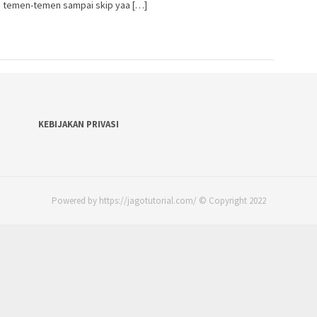
n temen-temen sampai skip yaa […]
KEBIJAKAN PRIVASI
Powered by https://jagotutorial.com/ © Copyright 2022