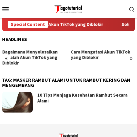
Skip
Mobile
to
Menu
content
Special Content
Cara Mengatasi Akun TikTok yang Diblokir
Solusi 
HEADLINES
Bagaimana Menyelesaikan
Cara Mengatasi Akun TikTok
«
»
Masalah Akun TikTok yang
yang Diblokir
Diblokir
TAG:
MASKER RAMBUT ALAMI UNTUK RAMBUT KERING DAN
MENGEMBANG
10 Tips Menjaga Kesehatan Rambut Secara
Alami