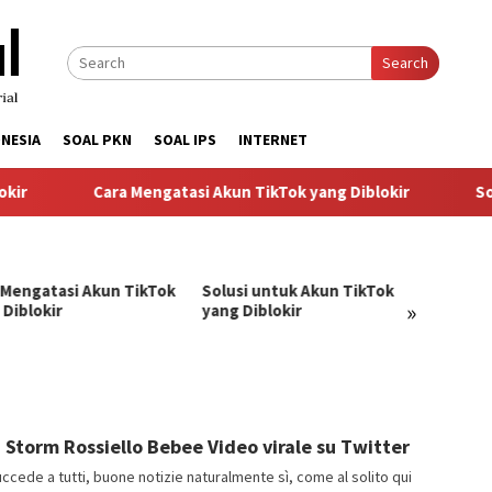
Search
NESIA
SOAL PKN
SOAL IPS
INTERNET
r
Cara Mengatasi Akun TikTok yang Diblokir
Solu
 Mengatasi Akun TikTok
Solusi untuk Akun TikTok
Pandu
»
 Diblokir
yang Diblokir
Menga
TikTok
angJago
3 Storm Rossiello Bebee Video virale su Twitter
ccede a tutti, buone notizie naturalmente sì, come al solito qui