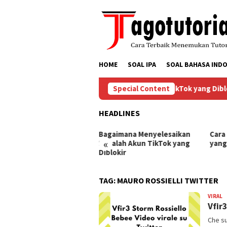
Skip
to
content
HOME
SOAL IPA
SOAL BAHASA INDO
Bagaimana Menyelesaikan Masalah Akun TikTok yang Dibloki
Special Content
HEADLINES
ra Mengembalikan Akun
Bagaimana Menyelesaikan
Cara
«
Tok yang Diblokir
Masalah Akun TikTok yang
yang
Diblokir
TAG:
MAURO ROSSIELLI TWITTER
VIRAL
B
Vfir
Che su