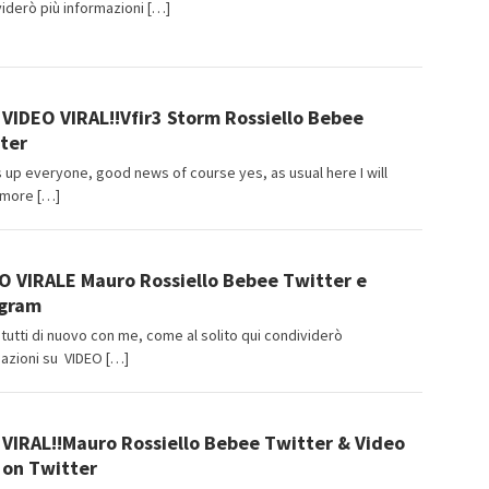
iderò più informazioni […]
angJago
VIDEO VIRAL!!Vfir3 Storm Rossiello Bebee
ter
 up everyone, good news of course yes, as usual here I will
 more […]
angJago
O VIRALE Mauro Rossiello Bebee Twitter e
gram
 tutti di nuovo con me, come al solito qui condividerò
azioni su VIDEO […]
angJago
VIRAL!!Mauro Rossiello Bebee Twitter & Video
l on Twitter