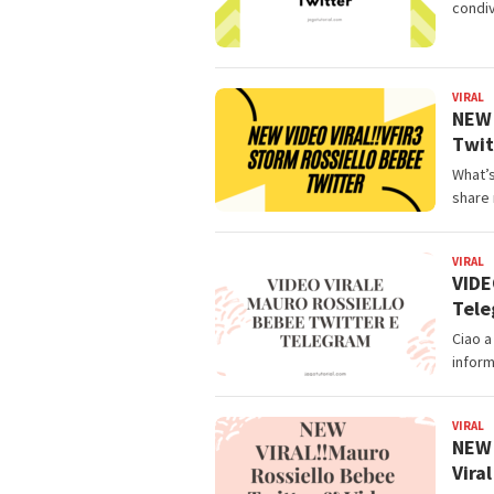
condiv
VIRAL
B
NEW 
Twit
What’s
share
VIRAL
B
VIDE
Tele
Ciao a
inform
VIRAL
B
NEW 
Vira