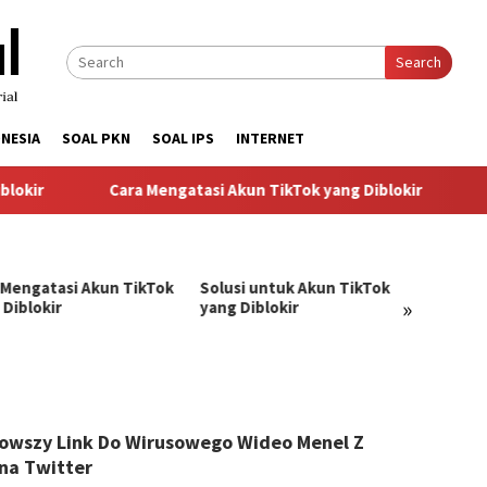
Search
NESIA
SOAL PKN
SOAL IPS
INTERNET
okir
Cara Mengatasi Akun TikTok yang Diblokir
So
 Mengatasi Akun TikTok
Solusi untuk Akun TikTok
Pandu
»
 Diblokir
yang Diblokir
Menga
TikTok
angJago
owszy Link Do Wirusowego Wideo Menel Z
na Twitter