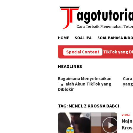
Skip
to
content
HOME
SOAL IPA
SOAL BAHASA INDO
Bagaimana Menyelesaikan Masalah Akun TikTok yang Dibl
Special Content
HEADLINES
ra Mengembalikan Akun
Bagaimana Menyelesaikan
Cara
«
Tok yang Diblokir
Masalah Akun TikTok yang
yang
Diblokir
TAG:
MENEL Z KROSNA BABCI
VIRAL
B
Najn
Kros