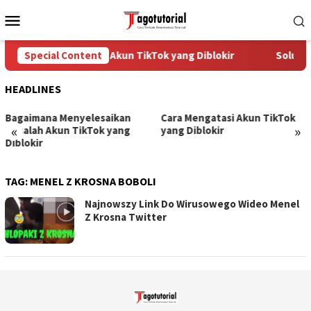
Skip
Mobile
to
Menu
content
Special Content
Cara Mengatasi Akun TikTok yang Diblokir
Solusi 
HEADLINES
Bagaimana Menyelesaikan
Cara Mengatasi Akun TikTok
«
»
Masalah Akun TikTok yang
yang Diblokir
Diblokir
TAG:
MENEL Z KROSNA BOBOLI
Najnowszy Link Do Wirusowego Wideo Menel
Z Krosna Twitter